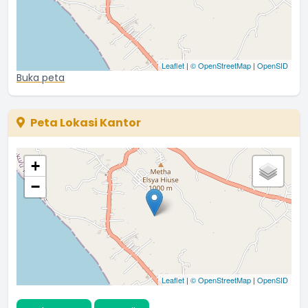
Leaflet
|
© OpenStreetMap
|
OpenSID
Buka peta
Peta Lokasi Kantor
+
−
Leaflet
|
© OpenStreetMap
|
OpenSID