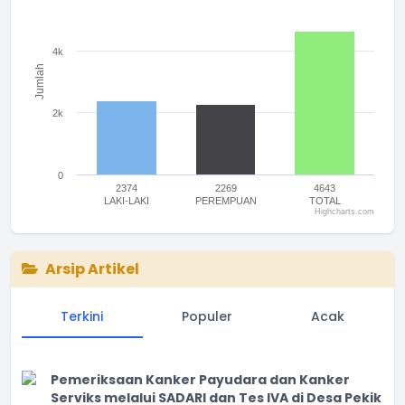
The chart has 1 Y axis displaying Jumlah. Range: 0 to 6000.
4k
Jumlah
2k
0
2374
2269
4643
LAKI-LAKI
PEREMPUAN
TOTAL
Highcharts.com
End of interactive chart.
Arsip Artikel
Terkini
Populer
Acak
Pemeriksaan Kanker Payudara dan Kanker
Serviks melalui SADARI dan Tes IVA di Desa Pekik